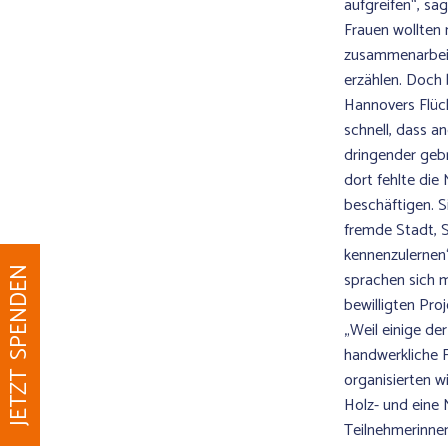
aufgreifen“, sa
Frauen wollten 
zusammenarbeit
erzählen. Doch 
Hannovers Flüc
schnell, dass 
dringender geb
dort fehlte die 
beschäftigen. S
fremde Stadt, 
kennenzulernen
JETZT SPENDEN
sprachen sich m
bewilligten Pr
„Weil einige d
handwerkliche 
organisierten wi
Holz- und eine 
Teilnehmerinnen