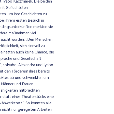
gt Iyabo Kaczmarek. Die beiden
mit Geflüchteten
en, um ihre Geschichten zu
bei ihrem ersten Besuch in
htlingsunterkünften merkten sie
andere Maßnahmen viel
raucht wurden. „Den Menschen
Möglichkeit, sich sinnvoll zu
ie hatten auch keine Chance, die
Sprache und Gesellschaft
“, soIyabo. Alexandra und Iyabo
it den Förderern ihres bereits
ojektes ab und schwenkten um.
er Männer und Frauen
Fähigkeiten mitbrachten,
r statt eines Theaterstücks eine
Nähwerkstatt.“ So konnten alle
 nicht nur geregelten Arbeiten