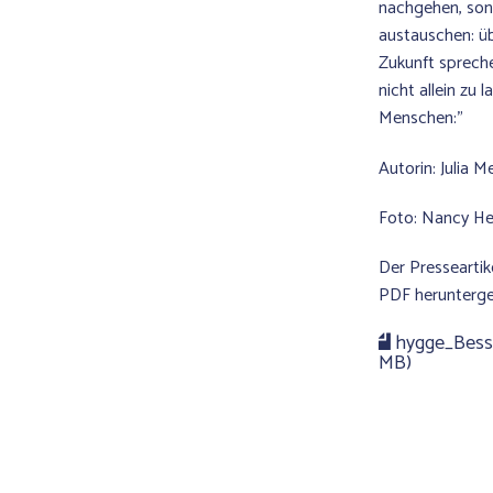
nachgehen, son
austauschen: ü
Zukunft spreche
nicht allein zu 
Menschen:"
Autorin: Julia 
Foto: Nancy He
Der Presseartike
PDF herunterge
hygge_Besse
MB)