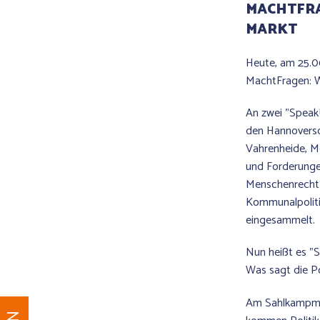
MACHTFR
MARKT
Heute, am 25.0
MachtFragen: W
An zwei "Speak
den Hannoversc
Vahrenheide, M
und Forderunge
Menschenrecht“,
Kommunalpoliti
eingesammelt.
Nun heißt es "
Was sagt die Po
Am Sahlkampmar