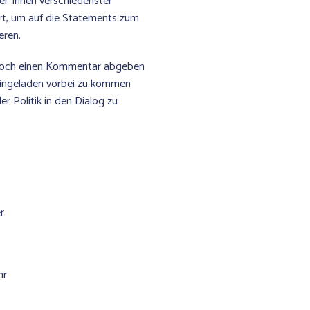
er*innen verschiedenster
rt, um auf die Statements zum
eren.
 noch einen Kommentar abgeben
ingeladen vorbei zu kommen
er Politik in den Dialog zu
t
r
hr