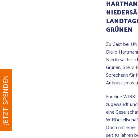
HARTMANN
NIEDERSÄ
LANDTAGE
GRÜNEN
Zu Gast bei U
Diallo-Hartmann
Niedersächsisc
Grünen, Stellv.
Sprecherin für 
JETZT SPENDEN
Antirassismus u
Für eine WIRKL
zugewandt und 
eine Gesellscha
WIRGesellschaft
Doch mit einer 
seit 10 Jahren 