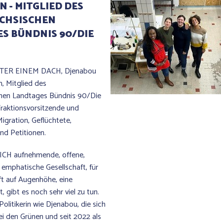
 - MITGLIED DES
CHSISCHEN
S BÜNDNIS 90/DIE
NTER EINEM DACH, Djenabou
, Mitglied des
hen Landtages Bündnis 90/Die
 Fraktionsvorsitzende und
Migration, Geflüchtete,
nd Petitionen.
ICH aufnehmende, offene,
emphatische Gesellschaft, für
ft auf Augenhöhe, eine
, gibt es noch sehr viel zu tun.
Politikerin wie Djenabou, die sich
bei den Grünen und seit 2022 als