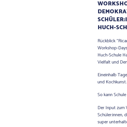
WORKSHOP
DEMOKRAT
SCHÜLER:
HUCH-SC
Rückblick "Ric
Workshop-Days 
Huch-Schule H
Vielfalt und De
Eineinhalb Tage
und Kochkunst.
So kann Schule 
Der Input zum 
Schüler:innen, 
super unterhalte