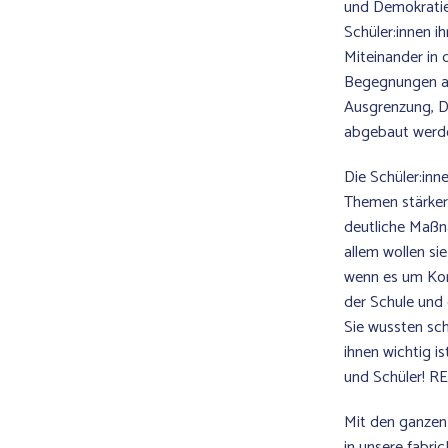
und Demokratie
Schüler:innen i
Miteinander in 
Begegnungen a
Ausgrenzung, D
abgebaut werd
Die Schüler:inn
Themen stärker
deutliche Maßna
allem wollen si
wenn es um Kon
der Schule und
Sie wussten sch
ihnen wichtig is
und Schüler! R
Mit den ganzen
in unsere fabri