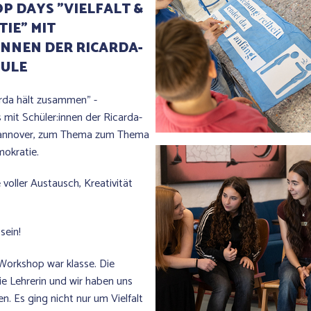
 DAYS "VIELFALT &
IE" MIT
INNEN DER RICARDA-
HULE
arda hält zusammen" -
mit Schüler:innen der Ricarda-
annover, zum Thema zum Thema
mokratie.
 voller Austausch, Kreativität
sein!
Workshop war klasse. Die
die Lehrerin und wir haben uns
n. Es ging nicht nur um Vielfalt