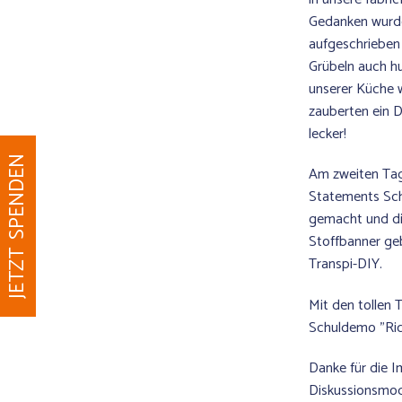
Gedanken wurde
aufgeschrieben u
Grübeln auch hu
unserer Küche w
zauberten ein 
lecker!
JETZT SPENDEN
Am zweiten Tag 
Statements Sch
gemacht und di
Stoffbanner ge
Transpi-DIY.
Mit den tollen 
Schuldemo "Ric
Danke für die I
Diskussionsmode