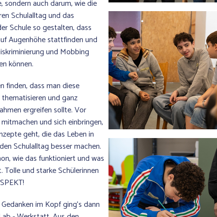
, sondern auch darum, wie die
hren Schulalltag und das
der Schule so gestalten, dass
uf Augenhöhe stattfinden und
iskriminierung und Mobbing
en können.
en finden, dass man diese
 thematisieren und ganz
hmen ergreifen sollte. Vor
e mitmachen und sich einbringen,
zepte geht, die das Leben in
 den Schulalltag besser machen.
on, wie das funktioniert und was
t. Tolle und starke Schülerinnen
ESPEKT!
 Gedanken im Kopf ging's dann
cLab - Werkstatt. Aus den