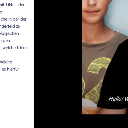
it LiNa - der
er
che in der der
tierfeld zu
ologischen
n den
n, welche Ideen
 welche
es hierfür