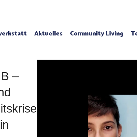
erkstatt
Aktuelles
Community Living
T
 B –
nd
itskrise
in