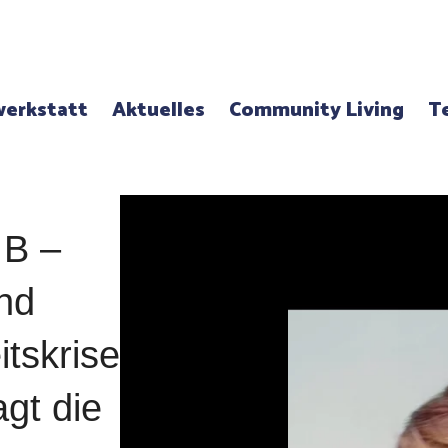
erkstatt
Aktuelles
Community Living
T
 B –
nd
itskrise
gt die