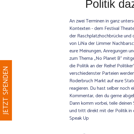
Politik d
An zwei Terminen in ganz unters
Kontexten - dem Festival Theat
der Raschplatzhochbrücke und d
von LiNa der Limmer Nachbarsc
eure Meinungen, Anregungen und
zum Thema „No Planet B“ mitgetei
die Politik an der Reihe! Politike
JETZT SPENDEN
verschiedenster Parteien werd
Roderbruch Markt auf eure Sta
reagieren. Du hast selber noch e
Kommentar, den du gerne abge
Dann komm vorbei, teile deinen
und tritt direkt mit der Politik in
Speak Up