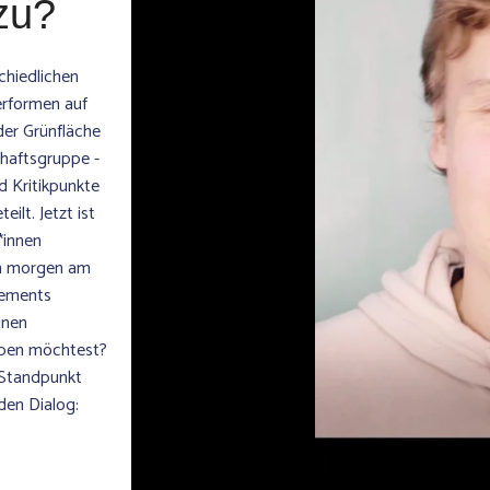
azu?
chiedlichen
erformen auf
er Grünfläche
haftsgruppe -
 Kritikpunkte
lt. Jetzt ist
r*innen
en morgen am
tements
inen
ben möchtest?
 Standpunkt
 den Dialog: