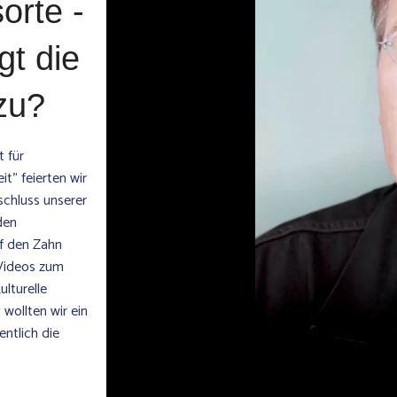
orte -
t die
azu?
 für
t" feierten wir
chluss unserer
den
uf den Zahn
 Videos zum
lturelle
wollten wir ein
entlich die