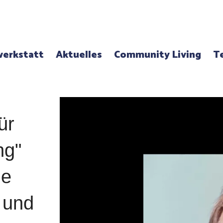
erkstatt
Aktuelles
Community Living
T
ür
ng"
le
 und