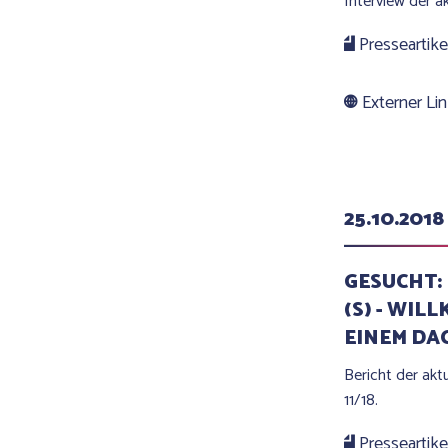
Interview der a
Presseartike
Externer Li
25.10.2018
GESUCHT: 
(S) - WIL
EINEM DA
Bericht der ak
11/18.
Presseartike