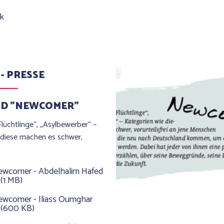
nk
 - PRESSE
ND "NEWCOMER"
lüchtlinge“, „Asylbewerber“ –
 diese machen es schwer,
ewcomer - Abdelhalim Hafed
 (1 MB)
ewcomer - Iliass Oumghar
 (600 KB)