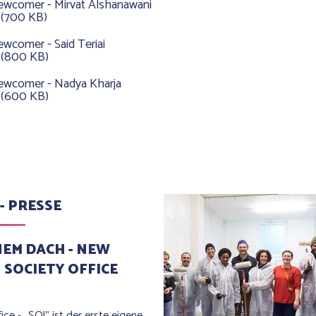
ewcomer - Mirvat Alshanawani
 (700 KB)
wcomer - Said Teriai
 (800 KB)
ewcomer - Nadya Kharja
 (600 KB)
 - PRESSE
NEM DACH - NEW
 SOCIETY OFFICE
ice - „SO!" ist der erste eigene