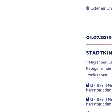
Externer Li
01.07.2019
STADTKI
""Migranten“, „F
Kategorien wie
…weiterlesen
Stadtkind N
herunterladen
Stadtkind N
herunterladen