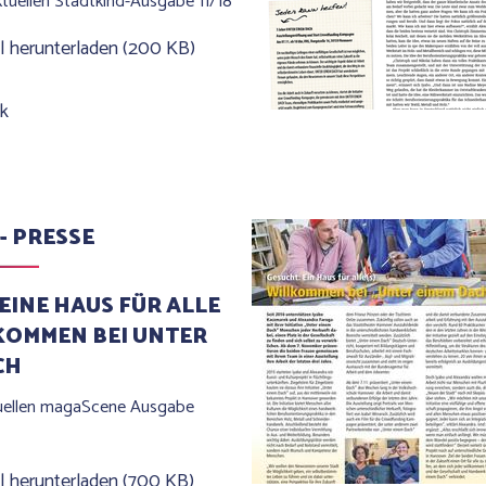
ktuellen Stadtkind-Ausgabe 11/18
l herunterladen (200 KB)
nk
 - PRESSE
EINE HAUS FÜR ALLE
LKOMMEN BEI UNTER
CH
tuellen magaScene Ausgabe
l herunterladen (700 KB)