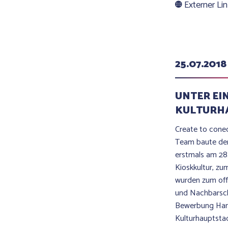
Externer Li
25.07.2018
UNTER EI
KULTURH
Create to con
Team baute den
erstmals am 28
Kioskkultur, zu
wurden zum off
und Nachbarsch
Bewerbung Hann
Kulturhauptsta