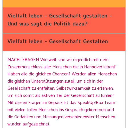
Vielfalt leben - Gesellschaft gestalten -
Und was sagt die Politik dazu?
Vielfalt leben - Gesellschaft Gestalten
MACHTFRAGEN Wie weit sind wir eigentlich mit dem
Zusammenschluss aller Menschen die in Hannover leben?
Haben alle die gleichen Chancen? Werden allen Menschen
die gleichen Unterstützungen zuteil, um sich in der
Gesellschaft zu entfalten, Selbstwirksamkeit zu erfahren,
um sich somit als aktiven Teil der Gesellschaft zu fühlen?
Mit diesen Fragen im Gepäck ist das SpeakUp!Box Team
mit vielen tollen Menschen ins Gespräch gekommen und
die Gedanken und Meinungen verschiedenster Menschen
wurden aufgezeichnet.